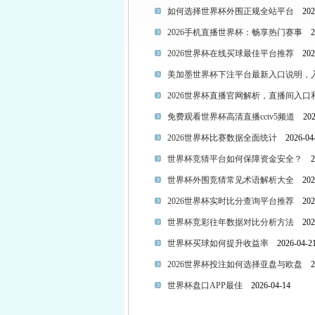
如何选择世界杯外围正规全站平台
2026
2026手机直播世界杯：畅享热门赛事
20
2026世界杯在线买球最佳平台推荐
2026
美加墨世界杯下注平台最新入口说明，
2026世界杯直播官网解析，直播间入
免费观看世界杯高清直播cctv5频道
2026
2026世界杯比赛数据全面统计
2026-04-
世界杯竞猜平台如何保障资金安全？
20
世界杯外围竞猜常见术语解析大全
2026
2026世界杯实时比分查询平台推荐
2026
世界杯竞彩往年数据对比分析方法
2026
世界杯买球如何提升收益率
2026-04-2
2026世界杯投注如何选择亚盘与欧盘
20
世界杯盘口APP最佳
2026-04-14