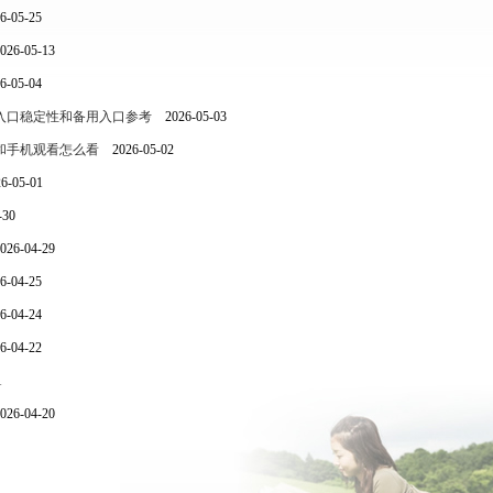
-05-25
26-05-13
-05-04
入口稳定性和备用入口参考
2026-05-03
口和手机观看怎么看
2026-05-02
-05-01
30
26-04-29
-04-25
-04-24
-04-22
1
26-04-20