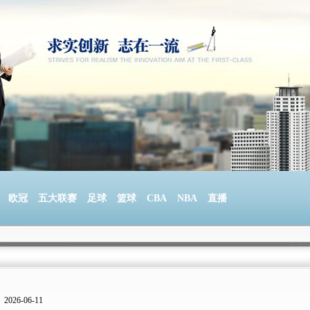
欧冠
五大联赛
足球
篮球
CBA
NBA
直播
2026-06-11