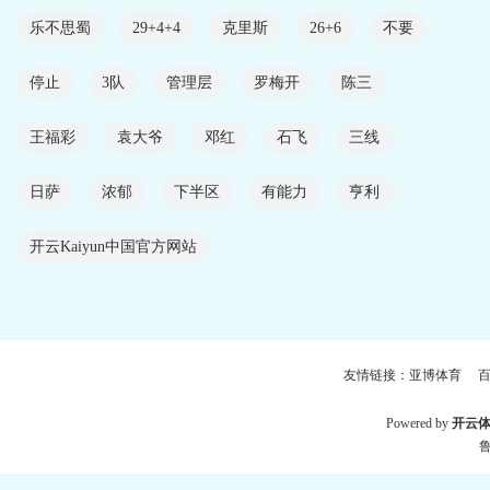
乐不思蜀
29+4+4
克里斯
26+6
不要
停止
3队
管理层
罗梅开
陈三
王福彩
袁大爷
邓红
石飞
三线
日萨
浓郁
下半区
有能力
亨利
开云Kaiyun中国官方网站
友情链接：
亚博体育
Powered by
开云
鲁