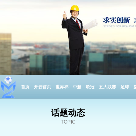
首页
开云首页
世界杯
中超
欧冠
五大联赛
足球
话题动态
TOPIC