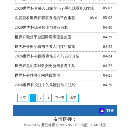
05-03
2026世界杯直播入口靠谱吗？手机观看和APP观
05-02
免费观看世界杯赛事直播的平台推荐
05-01
2026世界杯比分预测与赛程分析
04-30
世界杯竞猜平台国际赛事覆盖范围
04-29
世界杯外围竞猜初学者入门技巧指南
04-25
2026世界杯外围赛赛场分布与安排介绍
04-24
世界杯竞彩实时数据更新与参考工具
04-22
世界杯买球哪个网站最靠谱
04-21
2026世界杯投注中的风险控制方法论
04-20
首页
1
2
3
下一页
末页
TOP
友情链接：
Powered by
开云体育
@2013-2022
RSS地图
HTML地图